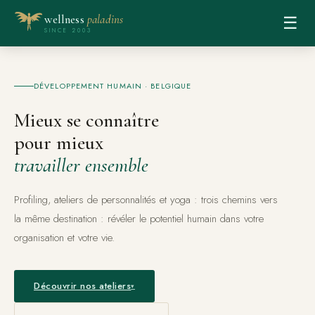
wellness
paladins
☰
SINCE 2003
DÉVELOPPEMENT HUMAIN · BELGIQUE
Mieux se connaître
pour mieux
travailler ensemble
Profiling, ateliers de personnalités et yoga : trois chemins vers
la même destination : révéler le potentiel humain dans votre
organisation et votre vie.
Découvrir nos ateliers
▾